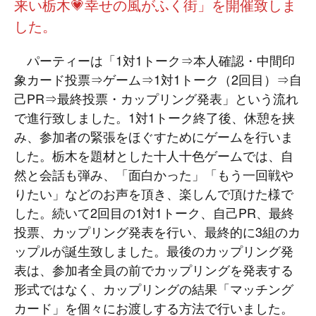
来い栃木💗幸せの風がふく街」を開催致しま
した。
パーティーは「1対1トーク⇒本人確認・中間印
象カード投票⇒ゲーム⇒1対1トーク（2回目）⇒自
己PR⇒最終投票・カップリング発表」という流れ
で進行致しました。1対1トーク終了後、休憩を挟
み、参加者の緊張をほぐすためにゲームを行いま
した。栃木を題材とした十人十色ゲームでは、自
然と会話も弾み、「面白かった」「もう一回戦や
りたい」などのお声を頂き、楽しんで頂けた様で
した。続いて2回目の1対1トーク、自己PR、最終
投票、カップリング発表を行い、最終的に3組のカ
ップルが誕生致しました。最後のカップリング発
表は、参加者全員の前でカップリングを発表する
形式ではなく、カップリングの結果「マッチング
カード」を個々にお渡しする方法で行いました。